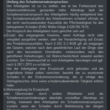
Umfang des Schadensersatzanspruches:
Der Arbeitgeber ist so zu stellen, wie er bei Fortbestand des
Arbeitsverhältnisses gestanden hätte. Allerdings läuft der
Schadensersatzanspruch des Arbeitgebers häufig weitgehend leer.
Die Schadensersatzpflicht des Arbeitnehmers scheitert oftmals an
der nicht nachzuweisenden Kausalität der Pflichtwidrigkeit für den
behaupteten Schaden (ErfK/ Müller-Glöge § 628 RN 79 ff).
Der Anspruch des Arbeitgebers kann gerichtet sein auf:
a.Ersatz des entgangenen Gewinns, wenn Aufträge nicht oder
verspätet ausgeführt werden, oder bei Vorratsfertigung auf Ersatz
des Produktionsausfalles. Nach § 252 S.2 BGB gilt als entgangen
der Gewinn, welcher nach dem gewöhnlichen Lauf der Dinge oder
nach den besonderen Umständen, insbesondere nach den
getroffenen Vorkehrungen, mit Wahrscheinlichkeit erwartet werden
konnten. Der Gewinnausfall ist vom Arbeitgeber darzulegen und ggf.
nach § 287 I ZPO zu schätzen.
Hat der Arbeitgeber eine Ersatzkraft nicht gefunden und die
angefallene Arbeit selbst verrichtet, besteht der zu ersetzende
Schaden in der Einkommensminderung, die er infolge des
Vertragsbruches ohne seine schadensabwendende Tätigkeit erlitten
hätte.
b.Mehrvergütung für Ersatzkraft:
oder Überstunden durch andere Mitarbeiter sind als
Schadensersatzforderungen ebenfalls vorstellbar. Allerdings ist
strittig, inwieweit dem Arbeitgeber ein Schadensersatzanspruch
zusteht, wenn der Schaden durch Mehrleistung der übrigen