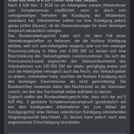
Urteil des BAG -8 A ZR 739/00- NJW Heft 34/2001
Nach § 628 Abs. 2 BGB ist ein Arbeitgeber seinem Arbeitnehmer
zum Schadensersatz verpflichtet, wenn er durch sein
vertragswidriges Verhalten die Kündigung des Mitarbeiters
veranlasst hat. Arbeitnehmer sollten vor ihrer Kündigung jedoch
genau prüfen (lassen), ob die Voraussetzungen für einen derartigen
Anspruch tatsächlich vorliegen.
Das Bundesarbeitsgericht hatte sich mit dem Fall eines
Vertriebsangestellten zu befassen, der die fristlose Kündigung
erklärte, weil sich sein Arbeitgeber weigerte, eine von ihm verlangte
Provisionszahlung in Höhe von 4.000 DM zu leisten und eine
Beschränkung des Verkaufsgebiets zurückzunehmen. Da sich der
Provisionsrückstand angesichts des Jahreseinkommens des
Arbeitnehmers von 130.000 DM als relativ geringfügig erwies und
sich der Arbeitgeber vertraglich auch das Recht, das Verkaufsgebiet
zu ändern, vorbehalten hatte, erschien die fristlose Kündigung nach
den bisherigen Erkenntnissen als nicht gerechtfertigt. Die
Bundesrichter verwiesen daher den Rechtsstreit an die Vorinstanz
zurück, um dort den Sachverhalt weiter aufklären zu lassen.
Zugleich stellte das Bundesarbeitsgericht klar, dass sich der auf §
628 Abs. 2 gestützte Schadensersatzanspruch grundsätzlich auf
den dem kündigenden Arbeitnehmer bis zum Ablauf der
Kündigungsfrist einer fiktiven ordentlichen Kündigung entstehenden
Vergütungsausfall beschränkt. Zu diesem kann jedoch noch eine
angemessene Entschädigung hinzutreten.