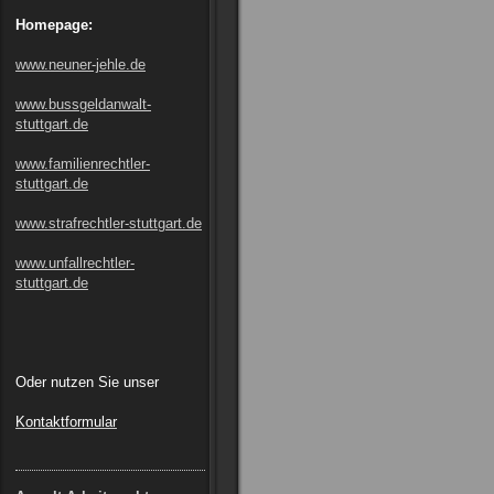
Homepage:
www.neuner-jehle.de
www.bussgeldanwalt-
stuttgart.de
www.familienrechtler-
stuttgart.de
www.strafrechtler-stuttgart.de
www.unfallrechtler-
stuttgart.de
Oder nutzen Sie unser
Kontaktformular