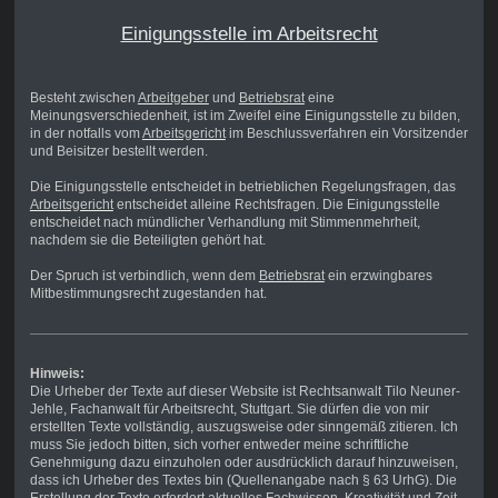
Einigungsstelle im Arbeitsrecht
Besteht zwischen
Arbeitgeber
und
Betriebsrat
eine
Meinungsverschiedenheit, ist im Zweifel eine Einigungsstelle zu bilden,
in der notfalls vom
Arbeitsgericht
im Beschlussverfahren ein Vorsitzender
und Beisitzer bestellt werden.
Die Einigungsstelle entscheidet in betrieblichen Regelungsfragen, das
Arbeitsgericht
entscheidet alleine Rechtsfragen. Die Einigungsstelle
entscheidet nach mündlicher Verhandlung mit Stimmenmehrheit,
nachdem sie die Beteiligten gehört hat.
Der Spruch ist verbindlich, wenn dem
Betriebsrat
ein erzwingbares
Mitbestimmungsrecht zugestanden hat.
Hinweis:
Die Urheber der Texte auf dieser Website ist Rechtsanwalt Tilo Neuner-
Jehle, Fachanwalt für Arbeitsrecht, Stuttgart. Sie dürfen die von mir
erstellten Texte vollständig, auszugsweise oder sinngemäß zitieren. Ich
muss Sie jedoch bitten, sich vorher entweder meine schriftliche
Genehmigung dazu einzuholen oder ausdrücklich darauf hinzuweisen,
dass ich Urheber des Textes bin (Quellenangabe nach § 63 UrhG). Die