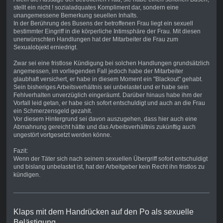
stellt ein nicht ! sozialadquates Kompliment dar, sondern eine
unangemessene Bemerkung seuellen Inhalts.
In der Berührung des Busens der betroffenen Frau liegt ein sexuell
bestimmter Eingriff in die körperliche Intimsphäre der Frau. Mit diesen
unerwünschten Handlungen hat der Mitarbeiter die Frau zum
Sexualobjekt erniedrigt.
Zwar sei eine fristlose Kündigung bei solchen Handlungen grundsätzlich
angemessen, im vorliegenden Fall jedoch habe der Mitarbeiter
glaubhaft versichert, er habe in diesem Moment ein "Blackout" gehabt.
Sein bisheriges Arbeitsverhältnis sei unbelastet und er habe sein
Fehlverhalten unverzüglich eingeräumt. Darüber hinaus habe ihm der
Vorfall leid getan, er habe sich sofort entschuldigt und auch an die Frau
ein Schmerzensgeld gezahlt.
Vor diesem Hintergrund sei davon auszugehen, dass hier auch eine
Abmahnung gereicht hätte und das Arbeitsverhältnis zukünftig auch
ungestört vortgesetzt werden könne.
Fazit:
Wenn der Täter sich nach seinem sexuellen Übergriff sofort entschuldigt
und bislang unbelastet ist, hat der Arbeitgeber kein Recht ihn fristlos zu
kündigen.
Klaps mit dem Handrücken auf den Po als sexuelle
Belästigung