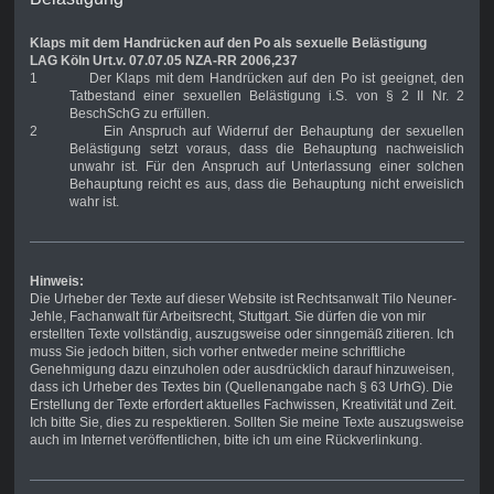
Klaps mit dem Handrücken auf den Po als sexuelle Belästigung
LAG Köln Urt.v. 07.07.05 NZA-RR 2006,237
1
Der Klaps mit dem Handrücken auf den Po ist geeignet, den
Tatbestand einer sexuellen Belästigung i.S. von § 2 II Nr. 2
BeschSchG zu erfüllen.
2
Ein Anspruch auf Widerruf der Behauptung der sexuellen
Belästigung setzt voraus, dass die Behauptung nachweislich
unwahr ist. Für den Anspruch auf Unterlassung einer solchen
Behauptung reicht es aus, dass die Behauptung nicht erweislich
wahr ist.
Hinweis:
Die Urheber der Texte auf dieser Website ist Rechtsanwalt Tilo Neuner-
Jehle, Fachanwalt für Arbeitsrecht, Stuttgart. Sie dürfen die von mir
erstellten Texte vollständig, auszugsweise oder sinngemäß zitieren. Ich
muss Sie jedoch bitten, sich vorher entweder meine schriftliche
Genehmigung dazu einzuholen oder ausdrücklich darauf hinzuweisen,
dass ich Urheber des Textes bin (Quellenangabe nach § 63 UrhG). Die
Erstellung der Texte erfordert aktuelles Fachwissen, Kreativität und Zeit.
Ich bitte Sie, dies zu respektieren. Sollten Sie meine Texte auszugsweise
auch im Internet veröffentlichen, bitte ich um eine Rückverlinkung.