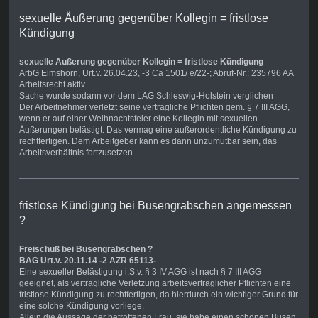
sexuelle Äußerung gegenüber Kollegin = fristlose
Kündigung
sexuelle Äußerung gegenüber Kollegin = fristlose Kündigung
ArbG Elmshorn, Urt.v. 26.04.23, -3 Ca 1501/ e/22-; Abruf-Nr.: 235796 AA
Arbeitsrecht aktiv
Sache wurde sodann vor dem LAG Schleswig-Holstein verglichen
Der Arbeitnehmer verletzt seine vertragliche Pflichten gem. § 7 III AGG,
wenn er auf einer Weihnachtsfeier eine Kollegin mit sexuellen
Äußerungen belästigt. Das vermag eine außerordentliche Kündigung zu
rechtfertigen. Dem Arbeitgeber kann es dann unzumutbar sein, das
Arbeitsverhältnis fortzusetzen.
fristlose Kündigung bei Busengrabschen angemessen
?
Freischuß bei Busengrabschen ?
BAG Urt.v. 20.11.14 -2 AZR 65113-
Eine sexueller Belästigung i.S.v. § 3 IV AGG ist nach § 7 III AGG
geeignet, als vertragliche Verletzung arbeitsvertraglicher Pflichten eine
fristlose Kündigung zu rechtfertigen, da hierdurch ein wichtiger Grund für
eine solche Kündigung vorliege.
Allein die Aussage der betroffenen Frau, sie habe einen schönen Busen,