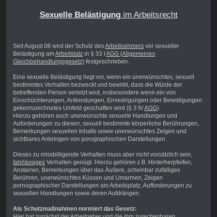
Sexuelle Belästigung
im Arbeitsrecht
Seit August 06 wird der Schutz des
Arbeitnehmers
vor sexueller
Belästigung am
Arbeitslatz
in § 33 I
AGG (Allgemeines
Gleichbehandlungsgesetz)
festgeschrieben.
Eine sexuelle Belästigung liegt vor, wenn ein unerwünschtes, sexuell
bestimmtes Verhalten bezweckt und bewirkt, dass die Würde der
betreffenden Person verletzt wird, insbesondere wenn ein von
Einschüchterungen, Anfeindungen, Erniedrigungen oder Beleidigungen
gekennzeichnetes Umfeld geschaffen wird (§ 3 IV
AGG
).
Hierzu gehören auch unerwünschte sexuelle Handlungen und
Auforderungen zu diesen, sexuell bestimmte körperliche Berührungen,
Bemerkungen sexuellen Inhalts sowie unerwünschtes Zeigen und
sichtbares Anbringen von porographischen Darstellungen.
Dieses zu missbilligende Verhalten muss aber nicht vorsätzlich sein,
fahrlässiges
Verhalten genügt. Hierzu gehören z.B. Hinterherpfeifen,
Anstarren, Bemerkungen über das Äußere, scheinbar zufälliges
Berühren, unerwünschtes Küssen und Umarmen, Zeigen
pornographischer Darstellungen am Arbeitsplatz, Aufforderungen zu
sexuellen Handlungen sowie deren Aufdrängen.
Als Schutzmaßnahmen normiert das Gesetz:
Hier hat zunächst der
Arbeitgeber
und die ihm zurechenbaren