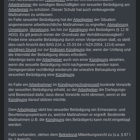
Arbeitnehmer
die sonstigen Beschäftigten vor sexueller Belästigung am
Arbeitsplatz
zu schützen. Dieser Schutz hat auch vorbeugende
Maßnahmen zu umfassen.
Im Falle sexueller Belästigung hat der
Arbeitgeber
der Situation
angemessene arbeitsrechtliche Maßnahmen zu ergreifen,
Abmahnung
,
Umsetzung
,
Versetzung
, bis hin zur
Kündigung
des Belästigers (§ 12 III
AGG). Es gilt jedoch immer der Grundsatz der Verhältnismässigkeit !
Findet eine sexuelle Belästigung durch einen Vorgesetzen statt, so stellt
dies nach Ansicht des BAG (Urt. v. 25.03.04 = NZA 2004, 1214) einen
wichtigen Grund
zur zur
fristlosen Kündigung
dar, wenn der Umfang und
die Intensität der Belästigung dieses erfordern.
Allerdings kann der
Arbeitgeber
auch von einer
Kündigung
absehen,
wenn die sexuelle Belästigung nicht nachgewiesen werden kann.
Demgegenüber rechtfertigt wiederum die unwahre Behauptung einer
sexuellen Belästigung eine
Kündigung
.
Im Falle ein
Arbeitnehmer
im
Kündigungschutzprozeß
konkrete Vorwürfe
der sexuellen Belästigung erhebt, so der
Arbeitgeber
die Darlegungs-
und Beweislast dafür, dass diese Vorwürfe nicht stimmen, wenn er die
Kündigung
darauf stützen möchte.
Dem
Arbeitgeber
steht bei sexueller Belästigung ein Ermessens- und
Beurteilungsspielraum zu, welche Maßnahmen er ergreift. Bestimmte
Maßnahmen (z.B. die
Kündigung
des Belästigers) kann nicht eingeklagt
werden.
Falls vorhanden, stehen dem
Betriebsrat
Mitwirkungsrecht zu (s.a. § 87 I
Nr. 1 BetrVG).