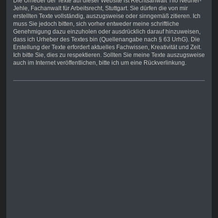
Die Urheber der Texte auf dieser Website ist Rechtsanwalt Tilo Neuner-
Jehle, Fachanwalt für Arbeitsrecht, Stuttgart. Sie dürfen die von mir
erstellten Texte vollständig, auszugsweise oder sinngemäß zitieren. Ich
muss Sie jedoch bitten, sich vorher entweder meine schriftliche
Genehmigung dazu einzuholen oder ausdrücklich darauf hinzuweisen,
dass ich Urheber des Textes bin (Quellenangabe nach § 63 UrhG). Die
Erstellung der Texte erfordert aktuelles Fachwissen, Kreativität und Zeit.
Ich bitte Sie, dies zu respektieren. Sollten Sie meine Texte auszugsweise
auch im Internet veröffentlichen, bitte ich um eine Rückverlinkung.