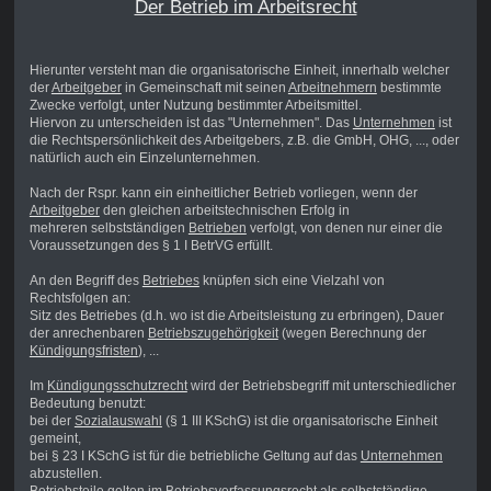
Der Betrieb im Arbeitsrecht
Hierunter versteht man die organisatorische Einheit, innerhalb welcher
der
Arbeitgeber
in Gemeinschaft mit seinen
Arbeitnehmern
bestimmte
Zwecke verfolgt, unter Nutzung bestimmter Arbeitsmittel.
Hiervon zu unterscheiden ist das "Unternehmen". Das
Unternehmen
ist
die Rechtspersönlichkeit des Arbeitgebers, z.B. die GmbH, OHG, ..., oder
natürlich auch ein Einzelunternehmen.
Nach der Rspr. kann ein einheitlicher Betrieb vorliegen, wenn der
Arbeitgeber
den gleichen arbeitstechnischen Erfolg in
mehreren selbstständigen
Betrieben
verfolgt, von denen nur einer die
Voraussetzungen des § 1 I BetrVG erfüllt.
An den Begriff des
Betriebes
knüpfen sich eine Vielzahl von
Rechtsfolgen an:
Sitz des Betriebes (d.h. wo ist die Arbeitsleistung zu erbringen), Dauer
der anrechenbaren
Betriebszugehörigkeit
(wegen Berechnung der
Kündigungsfristen
), ...
Im
Kündigungsschutzrecht
wird der Betriebsbegriff mit unterschiedlicher
Bedeutung benutzt:
bei der
Sozialauswahl
(§ 1 III KSchG) ist die organisatorische Einheit
gemeint,
bei § 23 I KSchG ist für die betriebliche Geltung auf das
Unternehmen
abzustellen.