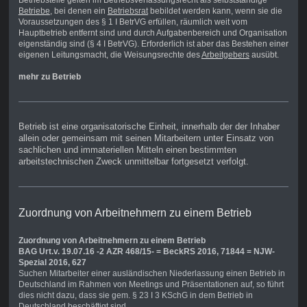
Betriebsteile gelten im Betriebsverfassungsrecht als selbstständige
Betriebe
, bei denen ein
Betriebsrat
bebildet werden kann, wenn sie die
Voraussetzungen des § 1 I BetrVG erfüllen, räumlich weit vom
Hauptbetrieb entfernt sind und durch Aufgabenbereich und Organisation
eigenständig sind (§ 4 I BetrVG). Erforderlich ist aber das Bestehen einer
eigenen Leitungsmacht, die Weisungsrechte des
Arbeitgebers
ausübt.
mehr zu Betrieb
Betrieb ist eine organisatorische Einheit, innerhalb der der Inhaber
allein oder gemeinsam mit seinen Mitarbeitern unter Einsatz von
sachlichen und immateriellen Mitteln einen bestimmten
arbeitstechnischen Zweck unmittelbar fortgesetzt verfolgt.
Zuordnung von Arbeitnehmern zu einem Betrieb
Zuordnung von Arbeitnehmern zu einem Betrieb
BAG Urt.v. 19.07.16 -2 AZR 468/15- = BeckRS 2016, 71844 = NJW-
Spezial 2016, 627
Suchen Mitarbeiter einer ausländischen Niederlassung einen Betrieb in
Deutschland im Rahmen von Meetings und Präsentationen auf, so führt
dies nicht dazu, dass sie gem. § 23 I 3 KSchG in dem Betrieb in
Deutschland beschäftigt sind.