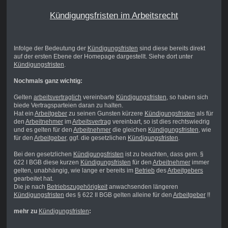
Kündigungsfristen im Arbeitsrecht
Infolge der Bedeutung der
Kündigungsfristen
sind diese bereits direkt
auf der ersten Ebene der Homepage dargestellt. Siehe dort unter
Kündigungsfristen
.
Nochmals ganz wichtig:
Gelten
arbeitsvertraglich
vereinbarte
Kündigungsfristen
, so haben sich
biede Vertragsparteien daran zu halten.
Hat ein
Arbeitgeber
zu seinen Gunsten kürzere
Kündigungsfristen
als für
den
Arbeitnehmer
im
Arbeitsvertrag
vereinbart, so ist dies rechtswiedrig
und es gelten für den
Arbeitnehmer
die gleichen
Kündigungsfristen
, wie
für den
Arbeitgeber
, ggf. die gesetzlichen
Kündigungsfristen
.
Bei den gesetzlichen
Kündigungsfristen
ist zu beachten, dass gem. §
622 I BGB diese kurzen
Kündigungsfristen
für den
Arbeitnehmer
immer
gelten, unabhängig, wie lange er bereits im
Betrieb
des
Arbeitgebers
gearbeitet hat.
Die je nach
Betriebszugehörigkeit
anwachsenden längeren
Kündigungsfristen
des § 622 II BGB gelten alleine für den
Arbeitgeber
!!
mehr zu
Kündigungsfristen
: