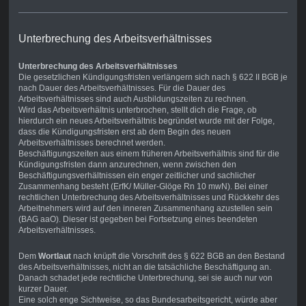
Unterbrechung des Arbeitsverhältnisses
Unterbrechung des Arbeitsverhältnisses
Die gesetzlichen Kündigungsfristen verlängern sich nach § 622 II BGB je
nach Dauer des Arbeitsverhältnisses. Für die Dauer des
Arbeitsverhältnisses sind auch Ausbildungszeiten zu rechnen.
Wird das Arbeitsverhältnis unterbrochen, stellt dich die Frage, ob
hierdurch ein neues Arbeitsverhältnis begründet wurde mit der Folge,
dass die Kündigungsfristen erst ab dem Begin des neuen
Arbeitsverhältnisses berechnet werden.
Beschäftigungszeiten aus einem früheren Arbeitsverhältnis sind für die
Kündigungsfristen dann anzurechnen, wenn zwischen den
Beschäftigungsverhältnissen ein enger zeitlicher und sachlicher
Zusammenhang besteht (ErfK/ Müller-Glöge Rn 10 mwN). Bei einer
rechtlichen Unterbrechung des Arbeitsverhältnisses und Rückkehr des
Arbeitnehmers wird auf den inneren Zusammenhang azustellen sein
(BAG aaO). Dieser ist gegeben bei Fortsetzung eines beendeten
Arbeitsverhältnisses.
Dem
Wortlaut
nach knüpft die Vorschrift des § 622 BGB an den Bestand
des Arbeitsverhältnisses, nicht an die tatsächliche Beschäftigung an.
Danach schadet jede rechtliche Unterbrechung, sei sie auch nur von
kurzer Dauer.
Eine solch enge Sichtweise, so das Bundesarbeitsgericht, würde aber