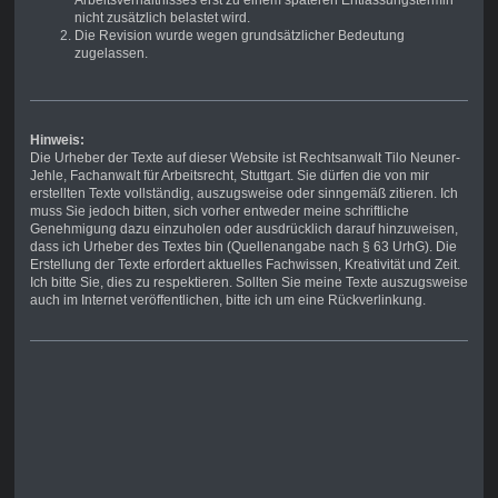
Arbeitsverhältnisses erst zu einem späteren Entlassungstermin
nicht zusätzlich belastet wird.
Die Revision wurde wegen grundsätzlicher Bedeutung
zugelassen.
Hinweis:
Die Urheber der Texte auf dieser Website ist Rechtsanwalt Tilo Neuner-
Jehle, Fachanwalt für Arbeitsrecht, Stuttgart. Sie dürfen die von mir
erstellten Texte vollständig, auszugsweise oder sinngemäß zitieren. Ich
muss Sie jedoch bitten, sich vorher entweder meine schriftliche
Genehmigung dazu einzuholen oder ausdrücklich darauf hinzuweisen,
dass ich Urheber des Textes bin (Quellenangabe nach § 63 UrhG). Die
Erstellung der Texte erfordert aktuelles Fachwissen, Kreativität und Zeit.
Ich bitte Sie, dies zu respektieren. Sollten Sie meine Texte auszugsweise
auch im Internet veröffentlichen, bitte ich um eine Rückverlinkung.