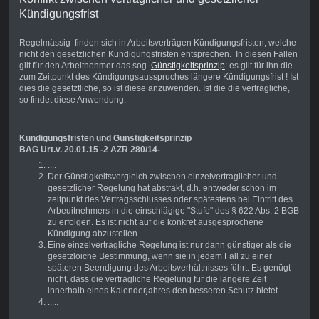
Kündigungsfrist
Regelmässig finden sich in Arbeitsverträgen Kündigungsfristen, welche
nicht den gesetzlichen Kündigungsfristen entsprechen. In diesen Fällen
gilt für den Arbeitnehmer das sog.
Günstigkeitsprinzip
: es gilt für ihn die
zum Zeitpunkt des Kündigungsausspruches längere Kündigungsfrist ! Ist
dies die gesetztliche, so ist diese anzuwenden. Ist die die vertragliche,
so findet diese Anwendung.
Kündigungsfristen und Günstigkeitsprinzip
BAG Urt.v. 20.01.15 -2 AZR 280/14-
....
Der Günstigkeitsvergleich zwischen einzelvertraglicher und
gesetzlicher Regelung hat abstrakt, d.h. entweder schon im
zeitpunkt des Vertragsschlusses oder spätestens bei Eintritt des
Arbeuitnehmers in die einschlägige "Stufe" des § 622 Abs. 2 BGB
zu erfolgen. Es ist nicht auf die konkret ausgesprochene
Kündigung abzustellen.
Eine einzelvertragliche Regelung ist nur dann günstiger als die
gesetzloiche Bestimmung, wenn sie in jedem Fall zu einer
späteren Beendigung des Arbeitsverhältnisses führt. Es genügt
nicht, dass die vertragliche Regelung für die längere Zeit
innerhalb eines Kalenderjahres den besseren Schutz bietet.
.....