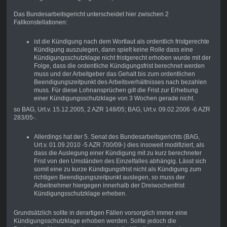
Das Bundesarbeitsgericht unterscheidet hier zwischen 2
Fallkonstellationen:
ist die Kündigung nach dem Wortlaut als ordentlich fristgerechte
Kündigung auszulegen, dann spielt keine Rolle dass eine
Kündigungsschutzklage nicht fristgerecht erhoben wurde mit der
Folge, dass die ordentliche Kündigungsfrist berechnet werden
muss und der Arbeitgeber das Gehalt bis zum ordentlichen
Beendigungszeitpunkt des Arbeitsverhältnisses nach bezahlen
muss. Für diese Lohnansprüchen gilt die Frist zur Erhebung
einer Kündigungsschutzklage von 3 Wochen gerade nicht.
so BAG, Urt.v. 15.12.2005, 2 AZR 148/05; BAG, Urt.v. 09.02.2006 -6 AZR
283/05-.
Allerdings hat der 5. Senat des Bundesarbeitsgerichts (BAG,
Urt.v. 01.09.2010 -5 AZR 700/09-) dies insoweit modifiziert, als
dass die Auslegung einer Kündigung mit zu kurz berechneter
Frist von den Umständen des Einzelfalles abhängig. Lässt sich
somit eine zu kurze Kündigungsfrist nicht als Kündigung zum
richtigen Beendigungszeitpunkt auslegen, so muss der
Arbeitnehmer hiergegen innerhalb der Dreiwochenfrist
Kündigungsschutzklage erheben.
Grundsätzlich sollte in derartigen Fällen vorsorglich immer eine
Kündigungsschutzklage erhoben werden. Sollte jedoch die