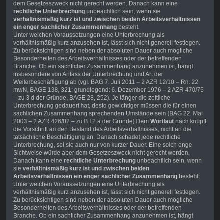
dem Gesetzeszweck nicht gerecht werden. Danach kann eine
rechtliche Unterbrechung
unbeachtlich sein, wenn sie
verhältnismäßig kurz ist und zwischen beiden Arbeitsverhältnissen
ein enger sachlicher Zusammenhang
besteht.
Unter welchen Voraussetzungen eine Unterbrechung als
verhältnismäßig kurz anzusehen ist, lässt sich nicht generell festlegen.
Zu berücksichtigen sind neben der absoluten Dauer auch mögliche
Besonderheiten des Arbeitsverhältnisses oder der betreffenden
Branche. Ob ein sachlicher Zusammenhang anzunehmen ist, hängt
insbesondere von Anlass der Unterbrechung und Art der
Weiterbeschäftigung ab (vgl. BAG 7. Juli 2011 – 2 AZR 12/10 – Rn. 22
mwN, BAGE 138, 321; grundlegend: 6. Dezember 1976 – 2 AZR 470/75
– zu 3 d der Gründe, BAGE 28, 252). Je länger die zeitliche
Unterbrechung gedauert hat, desto gewichtiger müssen die für einen
sachlichen Zusammenhang sprechenden Umstände sein (BAG 22. Mai
2003 – 2 AZR 426/02 – zu B I 2 a der Gründe).Dem
Wortlaut
nach knüpft
die Vorschrift an den Bestand des Arbeitsverhältnisses, nicht an die
tatsächliche Beschäftigung an. Danach schadet jede rechtliche
Unterbrechung, sei sie auch nur von kurzer Dauer. Eine solch enge
Sichtweise würde aber dem Gesetzeszweck nicht gerecht werden.
Danach kann eine
rechtliche Unterbrechung
unbeachtlich sein, wenn
sie
verhältnismäßig kurz ist und zwischen beiden
Arbeitsverhältnissen ein enger sachlicher Zusammenhang
besteht.
Unter welchen Voraussetzungen eine Unterbrechung als
verhältnismäßig kurz anzusehen ist, lässt sich nicht generell festlegen.
Zu berücksichtigen sind neben der absoluten Dauer auch mögliche
Besonderheiten des Arbeitsverhältnisses oder der betreffenden
Branche. Ob ein sachlicher Zusammenhang anzunehmen ist, hängt