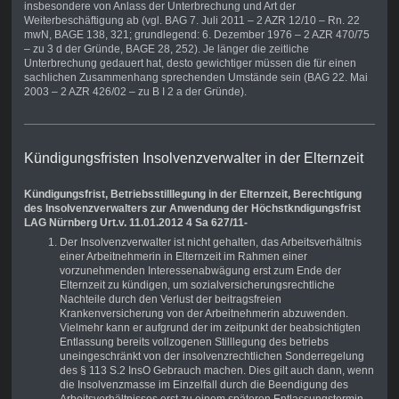
insbesondere von Anlass der Unterbrechung und Art der
Weiterbeschäftigung ab (vgl. BAG 7. Juli 2011 – 2 AZR 12/10 – Rn. 22
mwN, BAGE 138, 321; grundlegend: 6. Dezember 1976 – 2 AZR 470/75
– zu 3 d der Gründe, BAGE 28, 252). Je länger die zeitliche
Unterbrechung gedauert hat, desto gewichtiger müssen die für einen
sachlichen Zusammenhang sprechenden Umstände sein (BAG 22. Mai
2003 – 2 AZR 426/02 – zu B I 2 a der Gründe).
Kündigungsfristen Insolvenzverwalter in der Elternzeit
Kündigungsfrist, Betriebsstilllegung in der Elternzeit, Berechtigung
des Insolvenzverwalters zur Anwendung der Höchstkndigungsfrist
LAG Nürnberg Urt.v. 11.01.2012 4 Sa 627/11-
Der Insolvenzverwalter ist nicht gehalten, das Arbeitsverhältnis
einer Arbeitnehmerin in Elternzeit im Rahmen einer
vorzunehmenden Interessenabwägung erst zum Ende der
Elternzeit zu kündigen, um sozialversicherungsrechtliche
Nachteile durch den Verlust der beitragsfreien
Krankenversicherung von der Arbeitnehmerin abzuwenden.
Vielmehr kann er aufgrund der im zeitpunkt der beabsichtigten
Entlassung bereits vollzogenen Stilllegung des betriebs
uneingeschränkt von der insolvenzrechtlichen Sonderregelung
des § 113 S.2 InsO Gebrauch machen. Dies gilt auch dann, wenn
die Insolvenzmasse im Einzelfall durch die Beendigung des