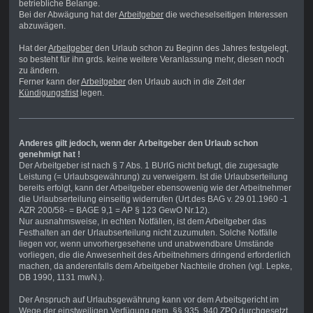
betriebliche Belange.
Bei der Abwägung hat der
Arbeitgeber
die wecheselseitigen Interessen
abzuwägen.
Hat der
Arbeitgeber
den Urlaub schon zu Beginn des Jahres festgelegt,
so besteht für ihn grds. keine weitere Veranlassung mehr, diesen noch
zu ändern.
Ferner kann der
Arbeitgeber
den Urlaub auch in die Zeit der
Kündigungsfrist
legen.
Anderes gilt jedoch, wenn der Arbeitgeber den Urlaub schon
genehmigt hat !
Der Arbeitgeber ist nach § 7 Abs. 1 BUrlG nicht befugt, die zugesagte
Leistung (= Urlaubsgewährung) zu verweigern. Ist die Urlaubserteilung
bereits erfolgt, kann der Arbeitgeber ebensowenig wie der Arbeitnehmer
die Urlaubserteilung einseitig widerrufen (Urt.des BAG v. 29.01.1960 -1
AZR 200/58- = BAGE 9,1 = AP § 123 GewO Nr.12).
Nur ausnahmsweise, in echten Notfällen, ist dem Arbeitgeber das
Festhalten an der Urlaubserteilung nicht zuzumuten. Solche Notfälle
liegen vor, wenn unvorhergesehene und unabwendbare Umstände
vorliegen, die die Anwesenheit des Arbeitnehmers dringend erforderlich
machen, da anderenfalls dem Arbeitgeber Nachteile drohen (vgl. Lepke,
DB 1990, 1131 mwN.).
Der Anspruch auf Urlaubsgewährung kann vor dem Arbeitsgericht im
Wege der einstweiligen Verfügung gem. §§ 935, 940 ZPO durchgesetzt