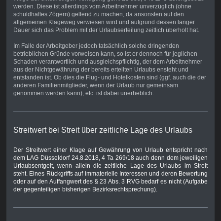
werden. Diese ist allerdings vom Arbeitnehmer unverzüglich (ohne
schuldhaftes Zögern) geltend zu machen, da ansonsten auf den
allgemeinen Klageweg verwiesen wird und aufgrund dessen langer
Dauer sich das Problem mit der Urlaubserteilung zeitlich überholt hat.
Im Falle der Arbeitgeber jedoch tatsächlich solche dringenden
betrieblichen Gründe vorweisen kann, so ist er dennoch für jeglichen
Schaden verantwortlich und ausgleichspflichtig, der dem Arbeitnehmer
aus der Nichtgewährung der bereits erteilten Urlaubs ensteht und
entstanden ist. Ob dies die Flug- und Hotelkosten sind (ggf. auch die der
anderen Familienmitglieder, wenn der Urlaub nur gemeinsam
genommen werden kann), etc. ist dabei unerheblich.
Streitwert bei Streit über zeitliche Lage des Urlaubs
Der Streitwert einer Klage auf Gewährung von Urlaub entspricht nach
dem LAG Düsseldorf 24.8.2018, 4 Ta 269/18 auch denn dem jeweiligen
Urlaubsentgelt, wenn allein die zeitliche Lage des Urlaubs im Streit
steht. Eines Rückgriffs auf immaterielle Interessen und deren Bewertung
oder auf den Auffangwert des § 23 Abs. 3 RVG bedarf es nicht (Aufgabe
der gegenteiligen bisherigen Bezirksrechtsprechung).