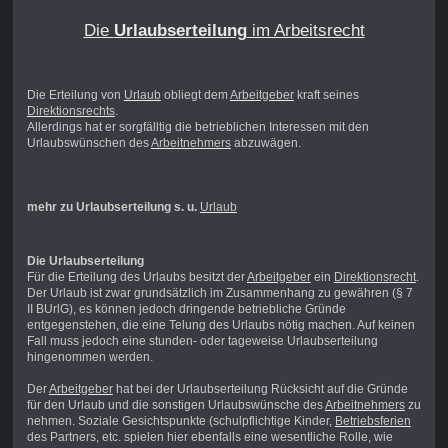
Die
Urlaubserteilung
im Arbeitsrecht
Die Erteilung von
Urlaub
obliegt dem
Arbeitgeber
kraft seines
Direktionsrechts
.
Allerdings hat er sorgfälltig die betrieblichen Interessen mit den
Urlaubswünschen des
Arbeitnehmers
abzuwägen.
mehr zu Urlaubserteilung s. u.
Urlaub
Die Urlaubserteilung
Für die Erteilung des Urlaubs besitzt der
Arbeitgeber
ein
Direktionsrecht
.
Der Urlaub ist zwar grundsätzlich im Zusammenhang zu gewähren (§ 7
II BUrlG), es können jedoch dringende betriebliche Gründe
entgegenstehen, die eine Telung des Urlaubs nötig machen. Auf keinen
Fall muss jedoch eine stunden- oder tageweise Urlaubserteilung
hingenommen werden.
Der
Arbeitgeber
hat bei der Urlaubserteilung Rücksicht auf die Gründe
für den Urlaub und die sonstigen Urlaubswünsche des
Arbeitnehmers
zu
nehmen. Soziale Gesichtspunkte (schulpflichtige Kinder,
Betriebsferien
des Partners, etc. spielen hier ebenfalls eine wesentliche Rolle, wie