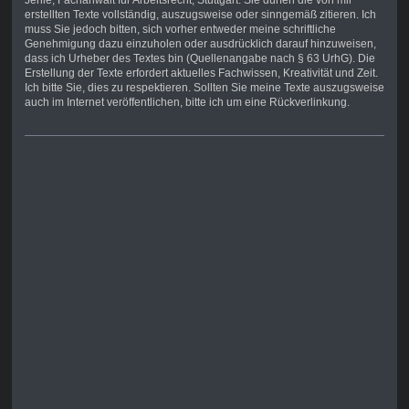
Jehle, Fachanwalt für Arbeitsrecht, Stuttgart. Sie dürfen die von mir
erstellten Texte vollständig, auszugsweise oder sinngemäß zitieren. Ich
muss Sie jedoch bitten, sich vorher entweder meine schriftliche
Genehmigung dazu einzuholen oder ausdrücklich darauf hinzuweisen,
dass ich Urheber des Textes bin (Quellenangabe nach § 63 UrhG). Die
Erstellung der Texte erfordert aktuelles Fachwissen, Kreativität und Zeit.
Ich bitte Sie, dies zu respektieren. Sollten Sie meine Texte auszugsweise
auch im Internet veröffentlichen, bitte ich um eine Rückverlinkung.