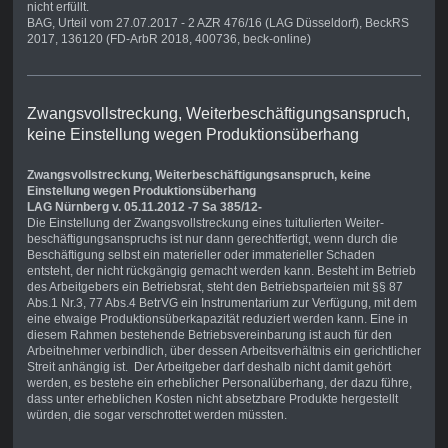
nicht erfüllt.
BAG, Urteil vom 27.07.2017 - 2 AZR 476/16 (LAG Düsseldorf), BeckRS
2017, 136120 (FD-ArbR 2018, 400736, beck-online)
Zwangsvollstreckung, Weiterbeschäftigungsanspruch,
keine Einstellung wegen Produktionsüberhang
Zwangsvollstreckung, Weiterbeschäftigungsanspruch, keine
Einstellung wegen Produktionsüberhang
LAG Nürnberg v. 05.11.2012 -7 Sa 385/12-
Die Einstellung der Zwangsvollstreckung eines tuitulierten Weiter-
beschäftigungsanspruchs ist nur dann gerechtfertigt, wenn durch die
Beschäftigung selbst ein materieller oder immaterieller Schaden
entsteht, der nicht rückgängig gemacht werden kann. Besteht im Betrieb
des Arbeitgebers ein Betriebsrat, steht den Betriebsparteien mit §§ 87
Abs.1 Nr.3, 77 Abs.4 BetrVG ein Instrumentarium zur Verfügung, mit dem
eine etwaige Produktionsüberkapazität reduziert werden kann. Eine in
diesem Rahmen bestehende Betriebsvereinbarung ist auch für den
Arbeitnehmer verbindlich, über dessen Arbeitsverhältnis ein gerichtlicher
Streit anhängig ist. Der Arbeitgeber darf deshalb nicht damit gehört
werden, es bestehe ein erheblicher Personalüberhang, der dazu führe,
dass unter erheblichen Kosten nicht absetzbare Produkte hergestellt
würden, die sogar verschrottet werden müssten.