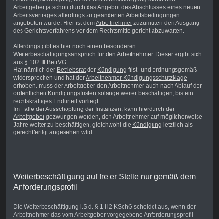
Arbeitgeber
ja schon durch das Angebot des Abschlusses eines neuen
Arbeitsvertrages
allerdings zu geänderten Arbeitsbedingungen
angeboten wurde. Hier ist dem
Arbeitnehmer
zuzumuten den Ausgang
des Gerichtsverfahrens vor dem Rechtsmittelgericht abzuwarten.
Allerdings gibt es hier noch einen besonderen
Weiterbeschäftigungsanspruch für den
Arbeitnehmer
. Dieser ergibt sich
aus § 102 III BetrVG.
Hat nämlich der
Betriebsrat
der
Kündigung
frist- und ordnungsgemäß
widersprochen und hat der
Arbeitnehmer Kündigungsschutzklage
erhoben, muss der
Arbeitgeber
den
Arbeitnehmer
auch nach Ablauf der
ordentlichen Kündigungsfristen
solange weiter beschäftigen, bis ein
rechtskräftiges Endurteil vorliegt.
Im Falle der Ausschöpfung der Instanzen, kann hierdurch der
Arbeitgeber
gezwungen werden, den Arbeitnehmer auf möglicherweise
Jahre weiter zu beschäftigen, gleichwohl die
Kündigung
letztlich als
gerechtfertigt angesehen wird.
Weiterbeschäftigung auf freier Stelle nur gemäß dem
Anforderungsprofil
Die Weiterbeschäftigung i.S.d. § 1 II 2 KSchG scheidet aus, wenn der
Arbeitnehmer das vom Arbeitgeber vorgegebene Anforderungsprofil