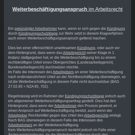
Weiterbeschäftigungsanspruch
im Arbeitsrecht
Ein
gekündigter Arbeitnehmer
kann, wenn er sich gegen die
Kündigung
durch
Kündigungsschutzklage
zur Wehr setzt in diesem Klagverfahren
auch einen Weiterbeschäftigungsanspruch geltend machen.
Dies bei einer offensichtlich unwirksamen
Kündigung
, oder auch vor
dem Hintergrund, dass wenn das
Arbeitsgericht
seiner Klage in 1.
Instanz stattgegeben hat, er die Weiterbeschäftigung bis zu einem
rechtskräftigen Urteil eines Obergerichtes (Landesarbeitsgericht,
Bundesarbeitsgericht) durchsetzen möchte.
Im Falle die Interessen des
Arbeitgebers
an einer Weiterbeschäftigung
nach erstinstanzlichem Urteil an der Nichtbeschäftigung überwiegen, so
ist die Weiterbeschäftigung in diesem Falle nicht durchsetzbar (BAG
27.02.85 = NZA 85, 702).
Regelmässig wird im Rahmen der
Kündigungsschutzklage
jedoch auch
ein allgemeiner Weiterbeschäftigungsantrag gestellt. Dies hat den
Hintergrund, dass wenn der
Arbeitnehmer
den Prozess gewinnt, er
einen Anspruch auf Weiterbeschäftigung besitzt, auch wenn der
Arbeitgeber
Rechtsmittel gegen das Urteil des
Arbeitsgerichts
einlegt.
Nach BAG überwiegen in diesem Falle die Interessen des
Arbeitnehmers
an der Weiterbeschäftigung.
Kein Weiterbeschäftigungsanspruch besteht jedoch im Falle einer
Änderungskündigung
, da die Weiterbeschäftigung durch den