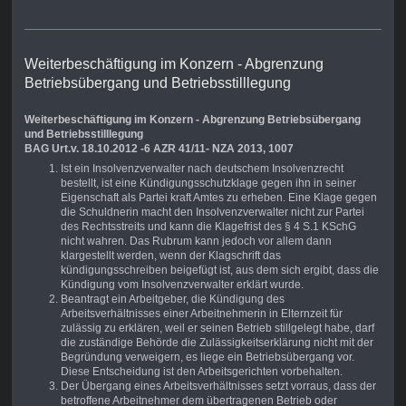
Weiterbeschäftigung im Konzern - Abgrenzung
Betriebsübergang und Betriebsstilllegung
Weiterbeschäftigung im Konzern - Abgrenzung Betriebsübergang
und Betriebsstilllegung
BAG Urt.v. 18.10.2012 -6 AZR 41/11- NZA 2013, 1007
Ist ein Insolvenzverwalter nach deutschem Insolvenzrecht
bestellt, ist eine Kündigungsschutzklage gegen ihn in seiner
Eigenschaft als Partei kraft Amtes zu erheben. Eine Klage gegen
die Schuldnerin macht den Insolvenzverwalter nicht zur Partei
des Rechtsstreits und kann die Klagefrist des § 4 S.1 KSchG
nicht wahren. Das Rubrum kann jedoch vor allem dann
klargestellt werden, wenn der Klagschrift das
kündigungsschreiben beigefügt ist, aus dem sich ergibt, dass die
Kündigung vom Insolvenzverwalter erklärt wurde.
Beantragt ein Arbeitgeber, die Kündigung des
Arbeitsverhältnisses einer Arbeitnehmerin in Elternzeit für
zulässig zu erklären, weil er seinen Betrieb stillgelegt habe, darf
die zuständige Behörde die Zulässigkeitserklärung nicht mit der
Begründung verweigern, es liege ein Betriebsübergang vor.
Diese Entscheidung ist den Arbeitsgerichten vorbehalten.
Der Übergang eines Arbeitsverhältnisses setzt vorraus, dass der
betroffene Arbeitnehmer dem übertragenen Betrieb oder