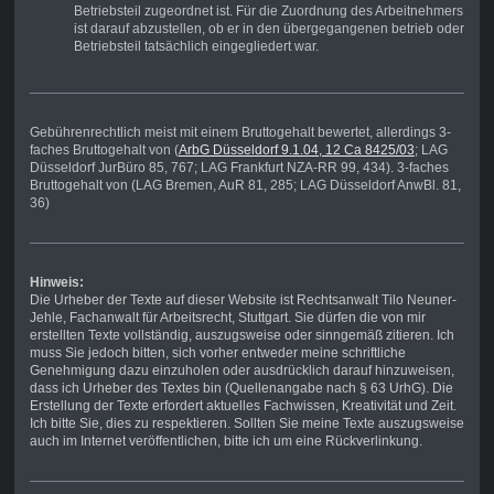
Betriebsteil zugeordnet ist. Für die Zuordnung des Arbeitnehmers
ist darauf abzustellen, ob er in den übergegangenen betrieb oder
Betriebsteil tatsächlich eingegliedert war.
Gebührenrechtlich meist mit einem Bruttogehalt bewertet, allerdings 3-
faches Bruttogehalt von (
ArbG Düsseldorf 9.1.04, 12 Ca 8425/03
; LAG
Düsseldorf JurBüro 85, 767; LAG Frankfurt NZA-RR 99, 434). 3-faches
Bruttogehalt von (LAG Bremen, AuR 81, 285; LAG Düsseldorf AnwBl. 81,
36)
Hinweis:
Die Urheber der Texte auf dieser Website ist Rechtsanwalt Tilo Neuner-
Jehle, Fachanwalt für Arbeitsrecht, Stuttgart. Sie dürfen die von mir
erstellten Texte vollständig, auszugsweise oder sinngemäß zitieren. Ich
muss Sie jedoch bitten, sich vorher entweder meine schriftliche
Genehmigung dazu einzuholen oder ausdrücklich darauf hinzuweisen,
dass ich Urheber des Textes bin (Quellenangabe nach § 63 UrhG). Die
Erstellung der Texte erfordert aktuelles Fachwissen, Kreativität und Zeit.
Ich bitte Sie, dies zu respektieren. Sollten Sie meine Texte auszugsweise
auch im Internet veröffentlichen, bitte ich um eine Rückverlinkung.