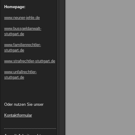
Homepage:
www.neuner-jehle.de
www.bussgeldanwalt-
stuttgart.de
www.familienrechtler-
stuttgart.de
www.strafrechtler-stuttgart.de
www.unfallrechtler-
stuttgart.de
Oder nutzen Sie unser
Kontaktformular